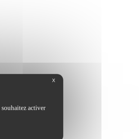
X
NS PAS
 souhaitez activer
Z...