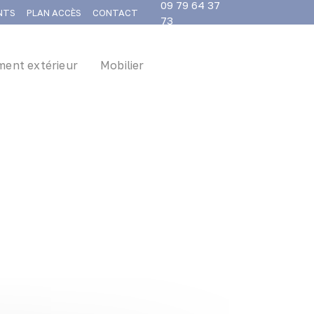
09 79 64 37
ENTS
PLAN ACCÈS
CONTACT
73
ent extérieur
Mobilier