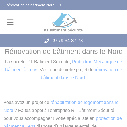
Panneau de gestion des cookies
Rénovation de bâtiment Nord (59)
09 79 64 37 73
Rénovation de bâtiment dans le Nord
La société RT Bâtiment Sécurité,
Protection Mécanique de
Bâtiment à Lens
, s'occupe de votre projet de
rénovation de
bâtiment dans le Nord
.
Vous avez un projet de
réhabilitation de logement dans le
Nord
? Faites appel à l'entreprise RT Bâtiment Sécurité
pour vous accompagner ! Votre spécialiste en
protection de
bâtiment à Lens
dispose d'un large éventail de