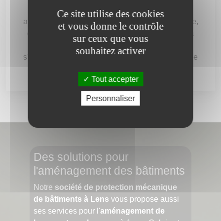
Nous mobilisons tous corps d'état pour vous
Ce site utilise des cookies
apporter une prestation de réhabilitation complète,
et vous donne le contrôle
du débarras au nettoyage après travaux, pour la
sur ceux que vous
revalorisation de votre bien immobilier, qu'il
souhaitez activer
s'agisse de maison, appartement, loft ou même de
bureaux.
Tout accepter
Personnaliser
Des solutions pour
l'aménagement des bâtiments
Notre
société de protection mécanique
de bâtiments à Lens
vous propose aussi
ses services pour l'
aménagement de