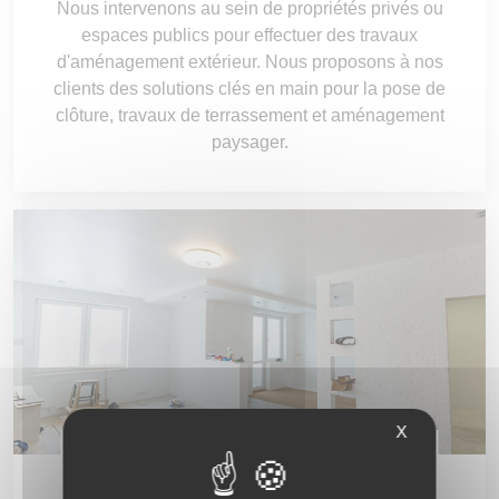
Nous intervenons au sein de propriétés privés ou
espaces publics pour effectuer des travaux
d'aménagement extérieur. Nous proposons à nos
clients des solutions clés en main pour la pose de
clôture, travaux de terrassement et aménagement
paysager.
X
Réhabilitation